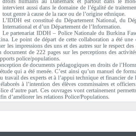
droits humains au Danemark et partout dans le mon
intervient aussi dans le domaine de l’égalité de traiteme
tout genre à cause de la race ou de l’origine ethnique.
L’IDDH est constitué du Département National, du Dép
International et d’un Département de l’Information.
Le partenariat IDDH – Police Nationale du Burkina Fas
kina. Le point de départ de cette collaboration a été une
uer
les impressions des uns et des autres sur le respect de
un document de 222 pages sur les perceptions des activités
apports police/populations.
a conception de documents pédagogiques en droits de l’Hom
’étude qui a été menée. C’est ainsi qu’un manuel de forma
au travail des experts et à l’appui technique et financier 
élaborés à l’intention des élèves commissaires et officie
olice d’autre part. Ces ouvrages vont certainement permett
fin d’améliorer les relations Police/Populations.