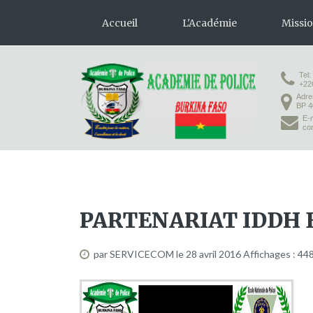
Accueil
L'Académie
Missi
Tel:
Présentation
Formation 
+22
Adre
Organisation
Formation
BP 4
E-m
Infrastructures
co
Activités pédagogiques
Vie à l'Académie
PARTENARIAT IDDH E
par SERVICECOM
le 28 avril 2016
Affichages : 44