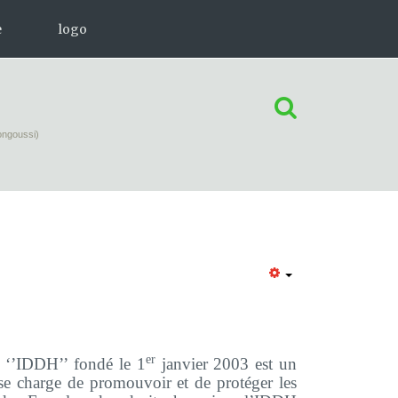
e
logo
ectroniques d'information
nns Seidel
ongoussi)
ions
 à télécharger
er
é ‘’IDDH’’ fondé le 1
janvier 2003 est un
e charge de promouvoir et de protéger les