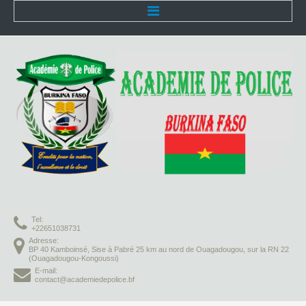
Accueil
L'Académie
Présentation
Organisation
Infrastructures
Activités pédagogiques
Tel:
Vie à l'Académie
+22651038731
Adresse:
BP 40 Kamboinsé, Sise à Pabré 25 km au nord de Ouagadougou, sur la RN 22
Missions
(Ouagadougou-Kongoussi)
E-mail:
contact@academiedepolice.bf
Formation initiale