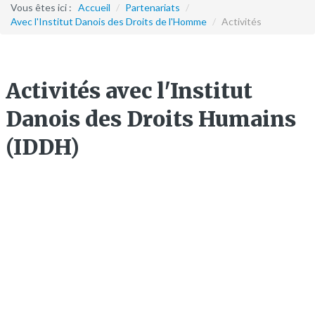
Formation continue
Vous êtes ici :
Accueil
/
Partenariats
/
Avec l'Institut Danois des Droits de l'Homme
/
Activités
Partenariats
Avec la POLI.DH
Activités avec l'Institut
Activités
Danois des Droits Humains
bulletins électroniques d'information
(IDDH)
Avec la Fondation Hanns Seidel
Activités Hanns Seidel
Documentations
Avec l'Institut Danois des Droits de l'Homme
Activités
Publications à télécharger
E-services
L’IDDH EN VISITE A L’ACADEMIE DE POLICE