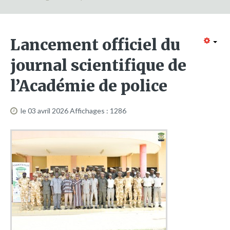
Formation continue
Partenariats
Lancement officiel du
Avec la POLI.DH
journal scientifique de
Activités
l’Académie de police
bulletins électroniques d'information
Avec la Fondation Hanns Seidel
le 03 avril 2026
Affichages : 1286
Activités Hanns Seidel
Documentations
Avec l'Institut Danois des Droits de l'Homme
Activités
Publications à télécharger
E-services