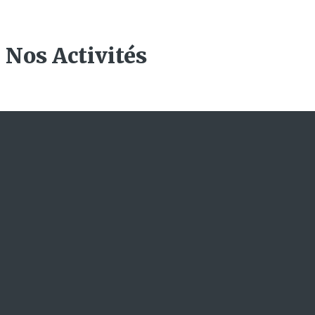
Nos Activités
L'ACADEMIE
A propos de nous
Nos offres de formation
Actualités
Nous ecrire
Newsletters