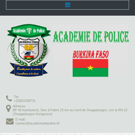
Accueil
L'Académie
Présentation
Organisation
Infrastructures
Activités pédagogiques
Tel:
Vie à l'Académie
+22651038731
Adresse:
BP 40 Kamboinsé, Sise à Pabré 25 km au nord de Ouagadougou, sur la RN 22
Missions
(Ouagadougou-Kongoussi)
E-mail:
contact@academiedepolice.bf
Formation initiale