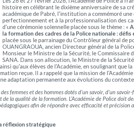
Les 26 et 27 février 2026, l’Académie de Police a fr
histoire en célébrant le dixième anniversaire de sa cr
académique de Pabré, l’institution a commémoré une 
perfectionnement et à la professionnalisation des cad
d’une cérémonie solennelle placée sous le thème : «
A
la formation des cadres de la Police nationale : défis
placée sous le parrainage du Contrôleur général de po
OUANGRAOUA, ancien Directeur général de la Police 
Monsieur le Ministre de la Sécurité, le Commissaire
SANA. Dans son allocution, le Ministre de la Sécurit
insi qu’aux élèves de l’Académie, en soulignant que la 
rmation reçue. Il a rappelé que la mission de l’Académie
une adaptation permanente aux évolutions du contexte 
ut des femmes et des hommes dotés d’un savoir, d’un savoir-f
rect de la qualité de la formation. L’Académie de Police doit 
pédagogiques afin de répondre avec efficacité et précision a
 réflexion stratégique