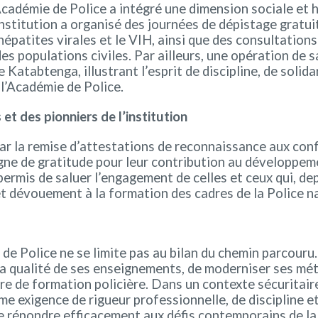
l’Académie de Police a intégré une dimension sociale e
’institution a organisé des journées de dépistage gratu
 hépatites virales et le VIH, ainsi que des consultation
s populations civiles. Par ailleurs, une opération de sa
Katabtenga, illustrant l’esprit de discipline, de solid
 l’Académie de Police.
t des pionniers de l’institution
ar la remise d’attestations de reconnaissance aux conf
 signe de gratitude pour leur contribution au développ
mis de saluer l’engagement de celles et ceux qui, depui
t dévouement à la formation des cadres de la Police na
de Police ne se limite pas au bilan du chemin parcouru.
la qualité de ses enseignements, de moderniser ses m
re de formation policière. Dans un contexte sécuritair
e exigence de rigueur professionnelle, de discipline et
 répondre efficacement aux défis contemporains de la 