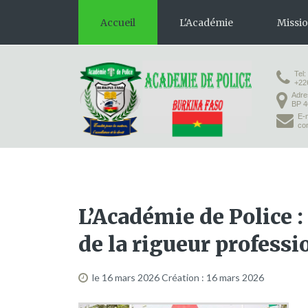
Accueil
L'Académie
Missi
Tel:
Présentation
Formation 
+22
Adre
Organisation
Formation
BP 4
E-m
Infrastructures
co
Activités pédagogiques
Vie à l'Académie
L’Académie de Police : 
de la rigueur professi
le 16 mars 2026
Création : 16 mars 2026