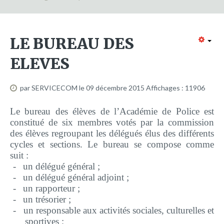
Formation continue
Partenariats
LE BUREAU DES
Avec la POLI.DH
ELEVES
Activités
bulletins électroniques d'information
par SERVICECOM
le 09 décembre 2015
Affichages : 11906
Avec la Fondation Hanns Seidel
Le bureau des élèves de l’Académie de Police est
Activités Hanns Seidel
constitué de six membres votés par la commission
Documentations
des élèves regroupant les délégués élus des différents
cycles et sections. Le bureau se compose comme
Avec l'Institut Danois des Droits de l'Homme
suit :
Activités
-
un délégué général ;
-
un délégué général adjoint ;
Publications à télécharger
-
un rapporteur ;
-
un trésorier ;
E-services
-
un responsable aux activités sociales, culturelles et
sportives ;