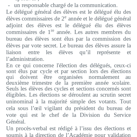
Plateforme pédagogique
-
un responsable chargé de la communication.
L
e délégué général des élèves est le délégué élu des
Bibliothèque en ligne
e
élèves commissaires de 2
année et le délégué général
Centre de téléchargement
adjoint des élèves est le délégué élu des élèves
re
commissaires de 1
année. Les autres membres du
Nous Ecrire
bureau des élèves sont élus par la commission des
élèves par vote secret. Le bureau des élèves assure la
liaison entre les élèves qu’il représente et
logo
l’administration.
En ce qui concerne l'élection des délégués, ceux-ci
sont élus par cycle et par section lors des élections
qui doivent être organisées normalement au
deuxième trimestre de la première année scolaire.
Seuls les élèves des cycles et sections concernés sont
éligibles.
Les élections se
déroulent au scrutin secret
uninominal à la majorité simple des votants. Tout
cela sous l’œil vigilant du président du bureau de
vote qui est le
chef de la Division du Service
Général.
Un procès-verbal est rédigé à l’issu des élections et
soumis à la direction de l’Académie pour validation