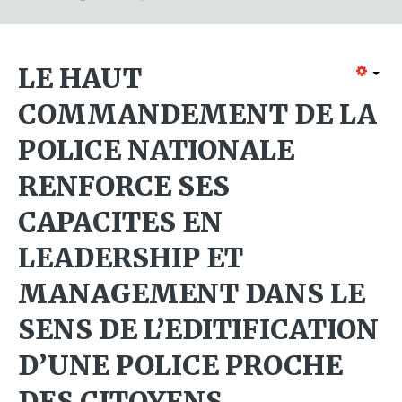
Formation continue
Partenariats
LE HAUT
Avec la POLI.DH
COMMANDEMENT DE LA
Activités
POLICE NATIONALE
bulletins électroniques d'information
RENFORCE SES
Avec la Fondation Hanns Seidel
Activités Hanns Seidel
CAPACITES EN
Documentations
LEADERSHIP ET
Avec l'Institut Danois des Droits de l'Homme
MANAGEMENT DANS LE
Activités
SENS DE L’EDITIFICATION
Publications à télécharger
D’UNE POLICE PROCHE
E-services
DES CITOYENS