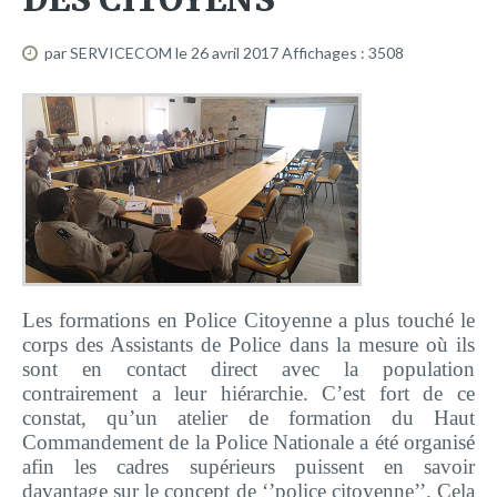
Plateforme pédagogique
Bibliothèque en ligne
par SERVICECOM
le 26 avril 2017
Affichages : 3508
Centre de téléchargement
Nous Ecrire
logo
Les formations en Police Citoyenne a plus touché le
corps des Assistants de Police dans la mesure où ils
sont en contact direct avec la population
contrairement a leur hiérarchie. C’est fort de ce
constat, qu’un atelier de formation du Haut
Commandement de la Police Nationale a été organisé
afin les cadres supérieurs puissent en savoir
davantage sur le concept de ‘’police citoyenne’’. Cela