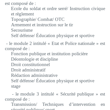
Plateforme pédagogique
est composé de :
Ecole du soldat et ordre serré/ Instruction civique
Bibliothèque en ligne
et règlement
Centre de téléchargement
Topographie/ Combat/ OTC
Armement et instruction sur le tir
Secourisme
Nous Ecrire
Self défense/ Éducation physique et sportive
- le
module 2 intitulé « Etat et Police nationale » est
logo
composé de
:
Fonction publique et institution policière
Déontologie et discipline
Droit constitutionnel
Droit administratif
Rédaction administrative
Self défense/ Éducation physique et sportive
stage
- le
module 3 intitulé « Sécurité publique » est
composé de :
Transmission/ Techniques d’intervention en
sécurité publique/ sport