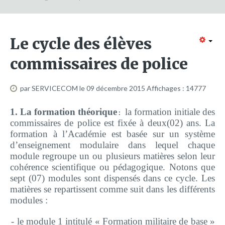
Formation continue
Partenariats
Le cycle des élèves
Avec la POLI.DH
commissaires de police
Activités
bulletins électroniques d'information
par SERVICECOM
le 09 décembre 2015
Affichages : 14777
Avec la Fondation Hanns Seidel
1. La formation théorique
la formation initiale des
:
Activités Hanns Seidel
commissaires de police est fixée à deux(02) ans. La
Documentations
formation à l’Académie est basée sur un système
d’enseignement modulaire dans lequel chaque
Avec l'Institut Danois des Droits de l'Homme
module regroupe un ou plusieurs matières selon leur
Activités
cohérence scientifique ou pédagogique. Notons que
sept (07) modules sont dispensés dans ce cycle. Les
Publications à télécharger
matières se repartissent comme suit dans les différents
modules :
E-services
- le module 1 intitulé « Formation militaire de base »