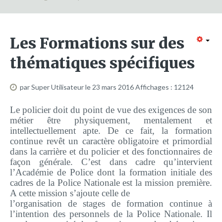
Formation continue
Partenariats
Les Formations sur des
Avec la POLI.DH
thématiques spécifiques
Activités
bulletins électroniques d'information
par Super Utilisateur
le 23 mars 2016
Affichages : 12124
Avec la Fondation Hanns Seidel
Le policier doit du point de vue des exigences de son
Activités Hanns Seidel
métier être physiquement, mentalement et
intellectuellement apte. De ce fait, la formation
Documentations
continue revêt un caractère obligatoire et primordial
Avec l'Institut Danois des Droits de l'Homme
dans la carrière et du policier et des fonctionnaires de
façon générale. C’est dans cadre qu’intervient
Activités
l’Académie de Police dont la formation initiale des
Publications à télécharger
cadres de la Police Nationale est la mission première.
A cette mission s’ajoute celle de
E-services
l’organisation de stages de formation continue à
l’intention des personnels de la Police Nationale. Il