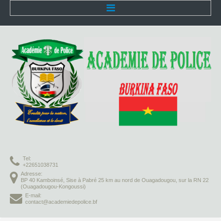
Accueil
L'Académie
Présentation
Organisation
Infrastructures
Activités pédagogiques
Tel:
Vie à l'Académie
+22651038731
Adresse:
BP 40 Kamboinsé, Sise à Pabré 25 km au nord de Ouagadougou, sur la RN 22
Missions
(Ouagadougou-Kongoussi)
E-mail:
contact@academiedepolice.bf
Formation initiale