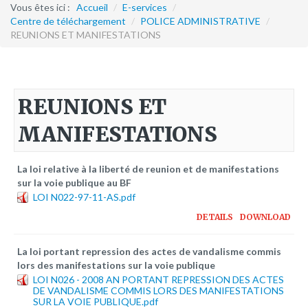
Formation continue
Vous êtes ici :
Accueil
/
E-services
/
Centre de téléchargement
/
POLICE ADMINISTRATIVE
/
REUNIONS ET MANIFESTATIONS
Partenariats
Avec la POLI.DH
Activités
REUNIONS ET
bulletins électroniques d'information
MANIFESTATIONS
Avec la Fondation Hanns Seidel
Activités Hanns Seidel
La loi relative à la liberté de reunion et de manifestations
Documentations
sur la voie publique au BF
LOI N022-97-11-AS.pdf
Avec l'Institut Danois des Droits de l'Homme
DETAILS
DOWNLOAD
Activités
Publications à télécharger
La loi portant repression des actes de vandalisme commis
lors des manifestations sur la voie publique
LOI N026 - 2008 AN PORTANT REPRESSION DES ACTES
E-services
DE VANDALISME COMMIS LORS DES MANIFESTATIONS
SUR LA VOIE PUBLIQUE.pdf