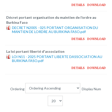
Plateforme pédagogique
DETAILS
DOWNLOAD
Bibliothèque en ligne
Décret portant organisation du maintien de l’ordre au
Centre de téléchargement
Burkina Faso
DECRET N2005 - 025 PORTANT ORGANISATION DU
Nous Ecrire
MANTIEN DE LORDRE AU BURKINA FASO.pdf
DETAILS
DOWNLOAD
logo
La loi portant liberté d'association
LOI N11 - 2025 PORTANT LIBERTE DASSOCIATION AU
BURKINA FASO.pdf
DETAILS
DOWNLOAD
Ordering
Display Num