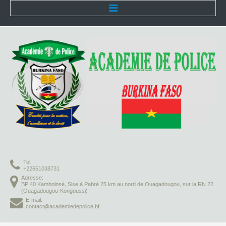
Accueil
L'Académie
Présentation
Organisation
Infrastructures
Activités pédagogiques
Tel:
Vie à l'Académie
+22651038731
Adresse:
BP 40 Kamboinsé, Sise à Pabré 25 km au nord de Ouagadougou, sur la RN 22
Missions
(Ouagadougou-Kongoussi)
E-mail:
contact@academiedepolice.bf
Formation initiale