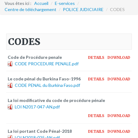
Formation continue
Vous êtes ici :
Accueil
/
E-services
/
Centre de téléchargement
/
POLICE JUDICIAIRE
/
CODES
Partenariats
Avec la POLI.DH
CODES
Activités
bulletins électroniques d'information
Code de Procédure penale
DETAILS
DOWNLOAD
Avec la Fondation Hanns Seidel
CODE PROCEDURE PENALE.pdf
Activités Hanns Seidel
Le code pénal du Burkina Faso-1996
DETAILS
DOWNLOAD
Documentations
CODE PENAL du Burkina Faso.pdf
Avec l'Institut Danois des Droits de l'Homme
La loi modificative du code de procédure pénale
Activités
LOI N2017-047-AN.pdf
Publications à télécharger
DETAILS
DOWNLOAD
E-services
La loi portant Code Pénal-2018
DETAILS
DOWNLOAD
LOI N2018-025-AN.pdf