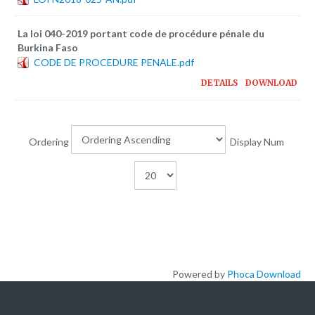
Plateforme pédagogique
Bibliothèque en ligne
La loi 040-2019 portant code de procédure pénale du
Burkina Faso
Centre de téléchargement
CODE DE PROCEDURE PENALE.pdf
DETAILS
DOWNLOAD
Nous Ecrire
logo
Ordering
Display Num
Powered by
Phoca Download