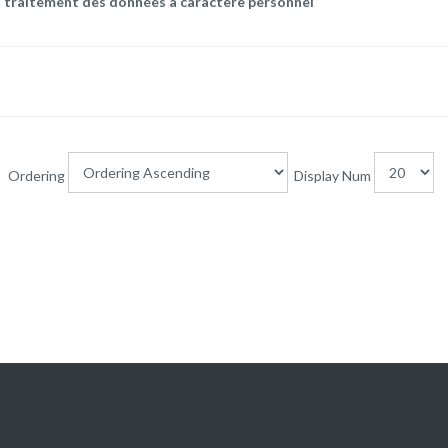
u traitement des données à caractère personnel
Ordering
Display Num
E-SERVICES
LIENS UTILES