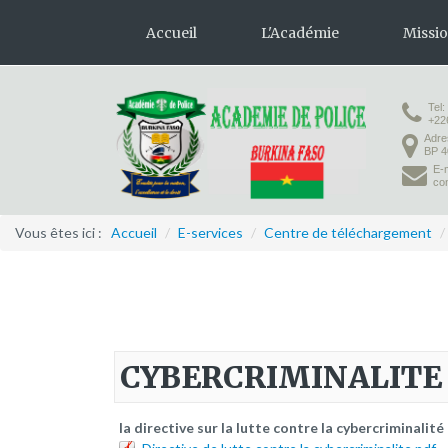
Accueil
L'Académie
Missi
Tel:
Présentation
Formation 
+22
Adre
Organisation
Formation
BP 4
E-m
Infrastructures
co
Activités pédagogiques
Vous êtes ici :
Accueil
/
E-services
/
Centre de téléchargement
/
Vie à l'Académie
CYBERCRIMINALITE
la directive sur la lutte contre la cybercriminali