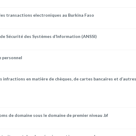
 des transactions electroniques au Burkina Faso
e de Sécurité des Systèmes d’Information (ANSSI)
e personnel
des infractions en matière de chèques, de cartes bancaires et d’autr
noms de domaine sous le domaine de premier niveau .bf