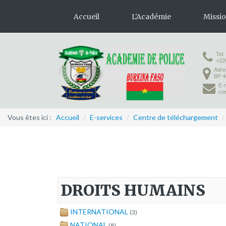
Accueil
L'Académie
Missi
Tel:
Présentation
Formation 
+22
Adre
Organisation
Formation
BP 4
E-m
Infrastructures
co
Activités pédagogiques
Vous êtes ici :
Accueil
/
E-services
/
Centre de téléchargement
/
Vie à l'Académie
DROITS HUMAINS
INTERNATIONAL
(3)
NATIONAL
(8)