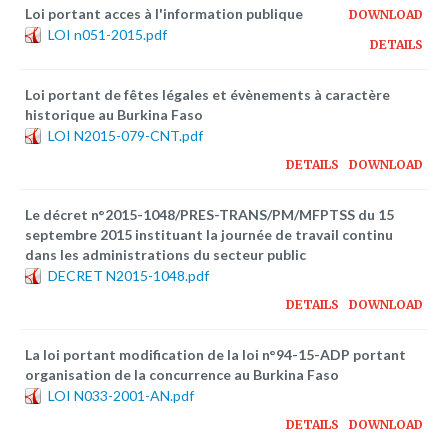
Plateforme pédagogique
Loi portant acces à l'information publique
DOWNLOAD
LOI n051-2015.pdf
Bibliothèque en ligne
DETAILS
Centre de téléchargement
Loi portant de fêtes légales et évènements à caractère
historique au Burkina Faso
Nous Ecrire
LOI N2015-079-CNT.pdf
DETAILS
DOWNLOAD
logo
Le décret n°2015-1048/PRES-TRANS/PM/MFPTSS du 15
septembre 2015 instituant la journée de travail continu
dans les administrations du secteur public
DECRET N2015-1048.pdf
DETAILS
DOWNLOAD
La loi portant modification de la loi n°94-15-ADP portant
organisation de la concurrence au Burkina Faso
LOI N033-2001-AN.pdf
DETAILS
DOWNLOAD