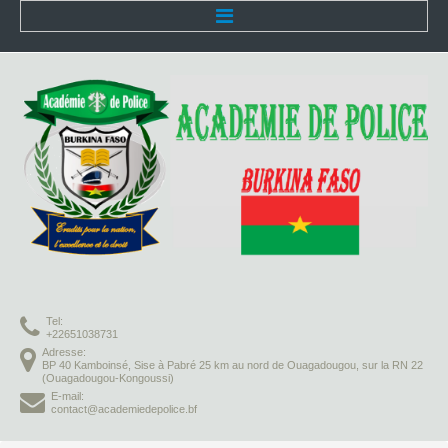
Accueil
L'Académie
Présentation
Organisation
Infrastructures
Activités pédagogiques
Tel:
Vie à l'Académie
+22651038731
Adresse:
BP 40 Kamboinsé, Sise à Pabré 25 km au nord de Ouagadougou, sur la RN 22
Missions
(Ouagadougou-Kongoussi)
E-mail:
contact@academiedepolice.bf
Formation initiale