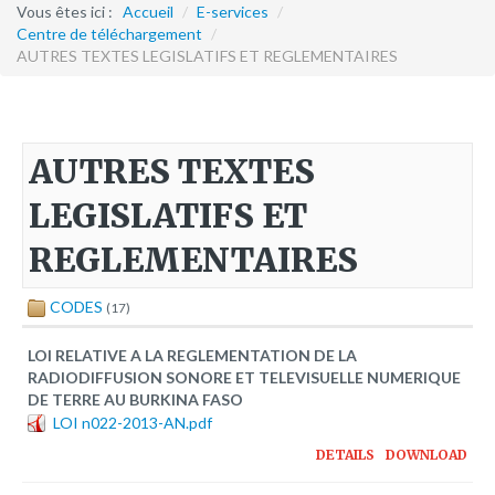
Formation continue
Vous êtes ici :
Accueil
/
E-services
/
Centre de téléchargement
/
AUTRES TEXTES LEGISLATIFS ET REGLEMENTAIRES
Partenariats
Avec la POLI.DH
Activités
AUTRES TEXTES
bulletins électroniques d'information
LEGISLATIFS ET
Avec la Fondation Hanns Seidel
REGLEMENTAIRES
Activités Hanns Seidel
Documentations
CODES
(17)
Avec l'Institut Danois des Droits de l'Homme
LOI RELATIVE A LA REGLEMENTATION DE LA
Activités
RADIODIFFUSION SONORE ET TELEVISUELLE NUMERIQUE
Publications à télécharger
DE TERRE AU BURKINA FASO
LOI n022-2013-AN.pdf
E-services
DETAILS
DOWNLOAD