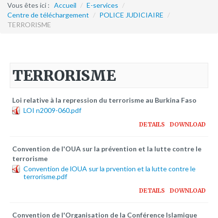
Formation continue
Vous êtes ici :
Accueil
/
E-services
/
Centre de téléchargement
/
POLICE JUDICIAIRE
/
TERRORISME
Partenariats
Avec la POLI.DH
Activités
TERRORISME
bulletins électroniques d'information
Avec la Fondation Hanns Seidel
Loi relative à la repression du terrorisme au Burkina Faso
LOI n2009-060.pdf
Activités Hanns Seidel
DETAILS
DOWNLOAD
Documentations
Avec l'Institut Danois des Droits de l'Homme
Convention de l'OUA sur la prévention et la lutte contre le
terrorisme
Activités
Convention de lOUA sur la prvention et la lutte contre le
Publications à télécharger
terrorisme.pdf
DETAILS
DOWNLOAD
E-services
Convention de l'Organisation de la Conférence Islamique