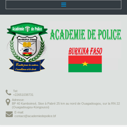
Accueil
L'Académie
Présentation
Organisation
Infrastructures
Activités pédagogiques
Tel:
Vie à l'Académie
+22651038731
Adresse:
BP 40 Kamboinsé, Sise à Pabré 25 km au nord de Ouagadougou, sur la RN 22
Missions
(Ouagadougou-Kongoussi)
E-mail:
contact@academiedepolice.bf
Formation initiale