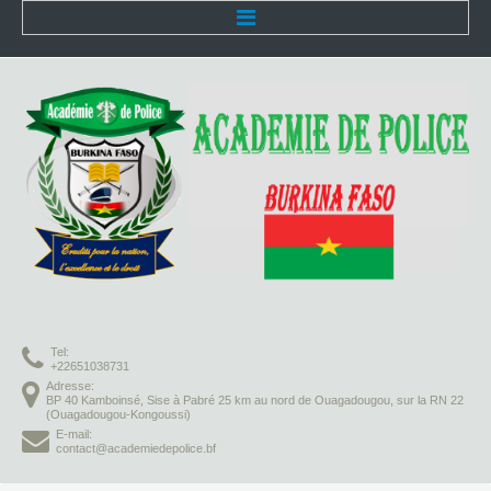
Accueil
L'Académie
Présentation
Organisation
Infrastructures
Activités pédagogiques
Tel:
Vie à l'Académie
+22651038731
Adresse:
BP 40 Kamboinsé, Sise à Pabré 25 km au nord de Ouagadougou, sur la RN 22
Missions
(Ouagadougou-Kongoussi)
E-mail:
contact@academiedepolice.bf
Formation initiale