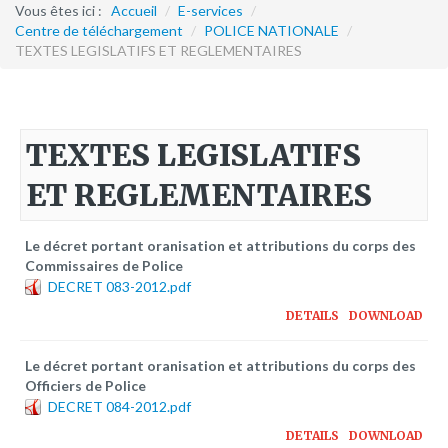
Formation continue
Vous êtes ici :
Accueil
/
E-services
/
Centre de téléchargement
/
POLICE NATIONALE
/
TEXTES LEGISLATIFS ET REGLEMENTAIRES
Partenariats
Avec la POLI.DH
Activités
TEXTES LEGISLATIFS
bulletins électroniques d'information
ET REGLEMENTAIRES
Avec la Fondation Hanns Seidel
Activités Hanns Seidel
Le décret portant oranisation et attributions du corps des
Documentations
Commissaires de Police
DECRET 083-2012.pdf
Avec l'Institut Danois des Droits de l'Homme
DETAILS
DOWNLOAD
Activités
Publications à télécharger
Le décret portant oranisation et attributions du corps des
Officiers de Police
DECRET 084-2012.pdf
E-services
DETAILS
DOWNLOAD