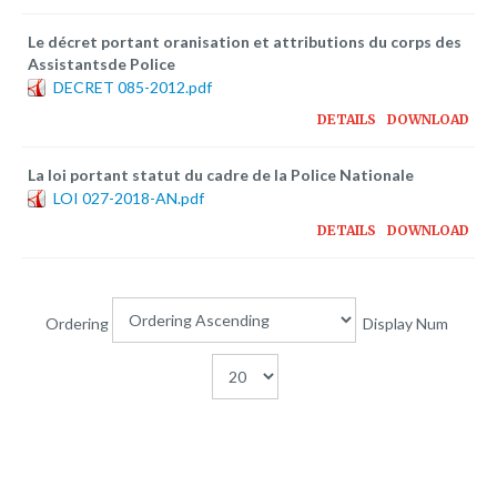
Plateforme pédagogique
Le décret portant oranisation et attributions du corps des
Bibliothèque en ligne
Assistantsde Police
Centre de téléchargement
DECRET 085-2012.pdf
DETAILS
DOWNLOAD
Nous Ecrire
La loi portant statut du cadre de la Police Nationale
LOI 027-2018-AN.pdf
logo
DETAILS
DOWNLOAD
Ordering
Display Num