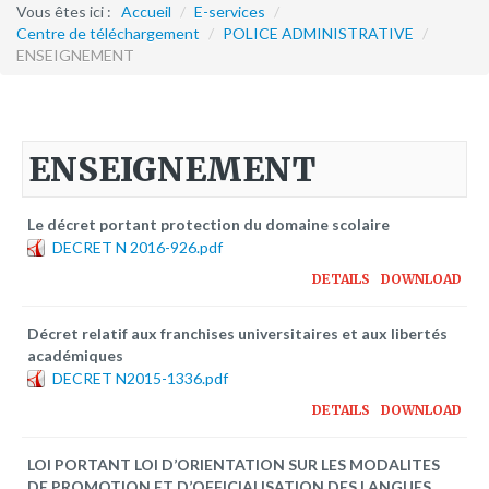
Formation continue
Vous êtes ici :
Accueil
/
E-services
/
Centre de téléchargement
/
POLICE ADMINISTRATIVE
/
ENSEIGNEMENT
Partenariats
Avec la POLI.DH
Activités
ENSEIGNEMENT
bulletins électroniques d'information
Avec la Fondation Hanns Seidel
Le décret portant protection du domaine scolaire
DECRET N 2016-926.pdf
Activités Hanns Seidel
DETAILS
DOWNLOAD
Documentations
Avec l'Institut Danois des Droits de l'Homme
Décret relatif aux franchises universitaires et aux libertés
académiques
Activités
DECRET N2015-1336.pdf
Publications à télécharger
DETAILS
DOWNLOAD
E-services
LOI PORTANT LOI D’ORIENTATION SUR LES MODALITES
DE PROMOTION ET D’OFFICIALISATION DES LANGUES