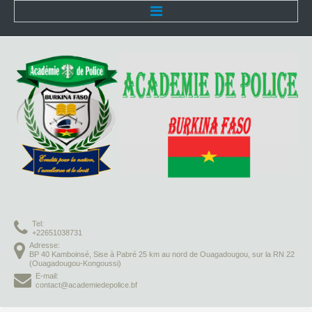
Accueil
L'Académie
Présentation
Organisation
Infrastructures
Activités pédagogiques
Tel:
Vie à l'Académie
+22651038731
Adresse:
BP 40 Kamboinsé, Sise à Pabré 25 km au nord de Ouagadougou, sur la RN 22
Missions
(Ouagadougou-Kongoussi)
E-mail:
contact@academiedepolice.bf
Formation initiale