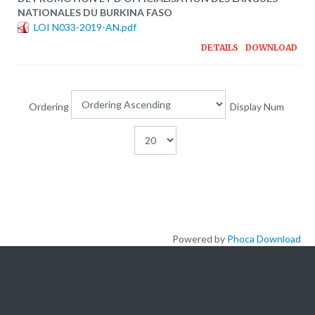
Plateforme pédagogique
NATIONALES DU BURKINA FASO
LOI N033-2019-AN.pdf
Bibliothèque en ligne
DETAILS
DOWNLOAD
Centre de téléchargement
Nous Ecrire
Ordering
Display Num
logo
Powered by
Phoca Download
L'ACADEMIE