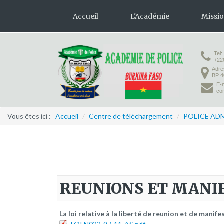
Accueil
L'Académie
Missi
Tel:
Présentation
Formation 
+22
Adre
Organisation
Formation
BP 4
E-m
Infrastructures
co
Activités pédagogiques
Vous êtes ici :
Accueil
/
Centre de téléchargement
/
POLICE AD
Vie à l'Académie
REUNIONS ET MANI
La loi relative à la liberté de reunion et de manife