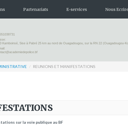
ons
Partenariats
E-services
Nous Ecrir
initiale
Avec la POLI.DH
Plateforme pédagogique
Activités
651038731
sse:
 continue
Avec la Fondation Hanns Seidel
Bibliothèque en ligne
bulletins él
Activités Ha
0 Kamboinsé, Sise à Pabré 25 km au nord de Ouagadougou, sur la RN 22 (Ouagadougou-K
ail:
Avec l'Institut Danois des Droits de
Centre de téléchargement
Documentat
Activités
ntact@academiedepolice.bf
l'Homme
Publications
MINISTRATIVE
/
REUNIONS ET MANIFESTATIONS
FESTATIONS
stations sur la voie publique au BF