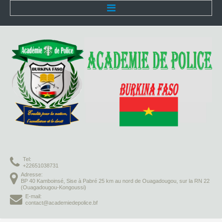
Accueil
L'Académie
Présentation
Organisation
Infrastructures
Activités pédagogiques
Tel:
Vie à l'Académie
+22651038731
Adresse:
BP 40 Kamboinsé, Sise à Pabré 25 km au nord de Ouagadougou, sur la RN 22
Missions
(Ouagadougou-Kongoussi)
E-mail:
contact@academiedepolice.bf
Formation initiale