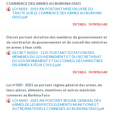
Plateforme pédagogique
COMMERCE DES ARMES AU BURKINA FASO
LOI N014 - 2019 AN PORTANT MISE EN UVRE DU
Bibliothèque en ligne
TRAITE SUR LE COMMERCE DES ARMES AU BURKINA
FASO.pdf
Centre de téléchargement
DETAILS
DOWNLOAD
Nous Ecrire
Décret portant dotation des membres du gouvernement et
du secrétariat du gouvernement et du conseil des ministres
en armes à feux civils
logo
DECRET N2023 - 1125 PORTANT DOTATION DES
MEMBRES DU GOUVERNEMENT ET DU SECRETARIAT
DU GOUVERNEMENT ET DU CONSEIL DES MINISTRES
EN ARMES A FEUX CIVILS.pdf
DETAILS
DOWNLOAD
Loi n°030 - 2021 an portant régime général des armes, de
leurs pièces, éléments, munitions et autres matériels
connexes au Burkina Faso
LOI N030 - 2021 AN PORTANT REGIME GENERAL DES
ARMES DE LEURSPIECES ELEMENTS MUNITIONS ET
AUTRESMATERIELS CONNEXES AU BURKINA FASO.pdf