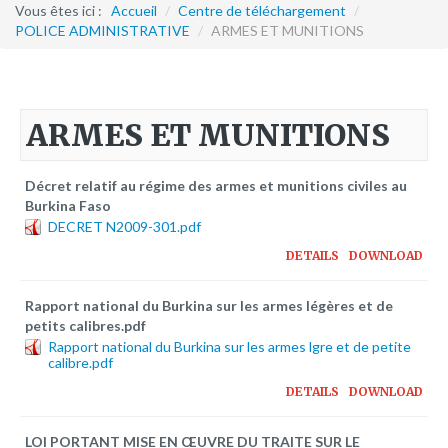
Formation continue
Vous êtes ici :
Accueil
/
Centre de téléchargement
/
POLICE ADMINISTRATIVE
/
ARMES ET MUNITIONS
Partenariats
Avec la POLI.DH
ARMES ET MUNITIONS
Activités
bulletins électroniques d'information
Décret relatif au régime des armes et munitions civiles au
Avec la Fondation Hanns Seidel
Burkina Faso
DECRET N2009-301.pdf
Activités Hanns Seidel
DETAILS
DOWNLOAD
Documentations
Avec l'Institut Danois des Droits de l'Homme
Rapport national du Burkina sur les armes légères et de
petits calibres.pdf
Activités
Rapport national du Burkina sur les armes lgre et de petite
Publications à télécharger
calibre.pdf
DETAILS
DOWNLOAD
E-services
LOI PORTANT MISE EN ŒUVRE DU TRAITE SUR LE