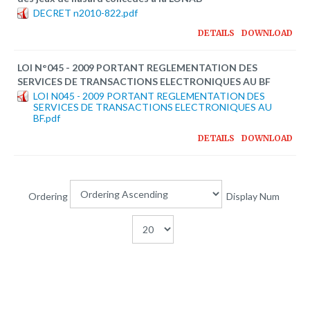
Plateforme pédagogique
DECRET n2010-822.pdf
Bibliothèque en ligne
DETAILS
DOWNLOAD
Centre de téléchargement
LOI N°045 - 2009 PORTANT REGLEMENTATION DES
SERVICES DE TRANSACTIONS ELECTRONIQUES AU BF
Nous Ecrire
LOI N045 - 2009 PORTANT REGLEMENTATION DES
SERVICES DE TRANSACTIONS ELECTRONIQUES AU
BF.pdf
logo
DETAILS
DOWNLOAD
Ordering
Display Num