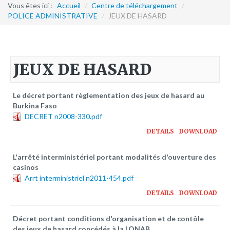
Formation continue
Vous êtes ici :
Accueil
/
Centre de téléchargement
/
POLICE ADMINISTRATIVE
/
JEUX DE HASARD
Partenariats
Avec la POLI.DH
JEUX DE HASARD
Activités
bulletins électroniques d'information
Le décret portant règlementation des jeux de hasard au
Avec la Fondation Hanns Seidel
Burkina Faso
DECRET n2008-330.pdf
Activités Hanns Seidel
DETAILS
DOWNLOAD
Documentations
Avec l'Institut Danois des Droits de l'Homme
L'arrêté interministériel portant modalités d'ouverture des
casinos
Activités
Arrt interministriel n2011-454.pdf
Publications à télécharger
DETAILS
DOWNLOAD
E-services
Décret portant conditions d'organisation et de contôle
des jeux de hasard concédés à la LONAB