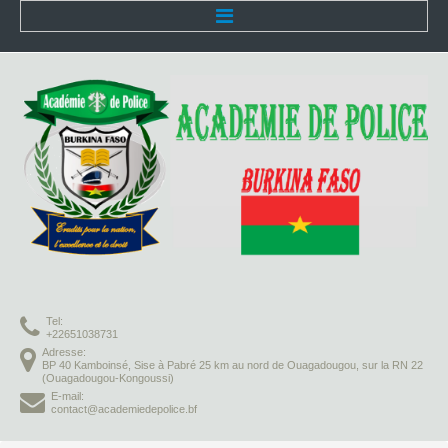
Accueil
L'Académie
Présentation
Organisation
Infrastructures
Activités pédagogiques
Tel:
Vie à l'Académie
+22651038731
Adresse:
BP 40 Kamboinsé, Sise à Pabré 25 km au nord de Ouagadougou, sur la RN 22
Missions
(Ouagadougou-Kongoussi)
E-mail:
contact@academiedepolice.bf
Formation initiale