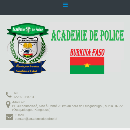
Accueil
L'Académie
Présentation
Organisation
Infrastructures
Activités pédagogiques
Tel:
Vie à l'Académie
+22651038731
Adresse:
BP 40 Kamboinsé, Sise à Pabré 25 km au nord de Ouagadougou, sur la RN 22
Missions
(Ouagadougou-Kongoussi)
E-mail:
contact@academiedepolice.bf
Formation initiale