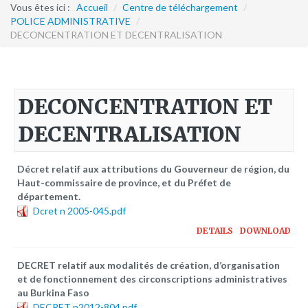
Formation continue
Vous êtes ici :
Accueil
/
Centre de téléchargement
/
POLICE ADMINISTRATIVE
/
DECONCENTRATION ET DECENTRALISATION
Partenariats
Avec la POLI.DH
Activités
DECONCENTRATION ET
bulletins électroniques d'information
DECENTRALISATION
Avec la Fondation Hanns Seidel
Activités Hanns Seidel
Décret relatif aux attributions du Gouverneur de région, du
Documentations
Haut-commissaire de province, et du Préfet de
département.
Avec l'Institut Danois des Droits de l'Homme
Dcret n 2005-045.pdf
Activités
DETAILS
DOWNLOAD
Publications à télécharger
DECRET relatif aux modalités de création, d’organisation
et de fonctionnement des circonscriptions administratives
E-services
au Burkina Faso
DECRET n2012-804.pdf