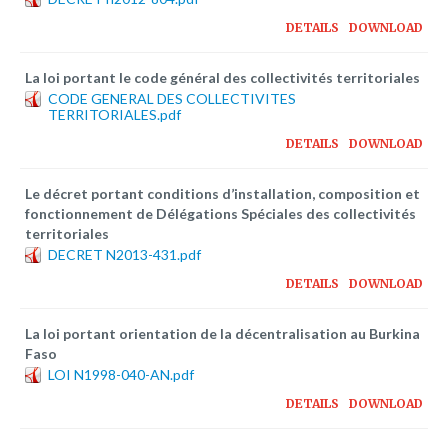
Plateforme pédagogique
DETAILS
DOWNLOAD
Bibliothèque en ligne
Centre de téléchargement
La loi portant le code général des collectivités territoriales
CODE GENERAL DES COLLECTIVITES
TERRITORIALES.pdf
Nous Ecrire
DETAILS
DOWNLOAD
logo
Le décret portant conditions d’installation, composition et
fonctionnement de Délégations Spéciales des collectivités
territoriales
DECRET N2013-431.pdf
DETAILS
DOWNLOAD
La loi portant orientation de la décentralisation au Burkina
Faso
LOI N1998-040-AN.pdf
DETAILS
DOWNLOAD