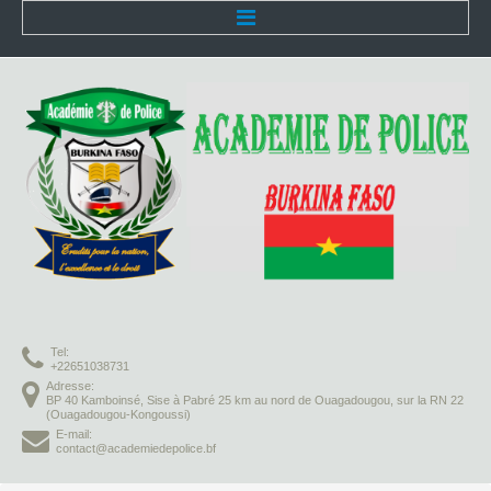
Accueil
L'Académie
Présentation
Organisation
Infrastructures
Activités pédagogiques
Tel:
Vie à l'Académie
+22651038731
Adresse:
BP 40 Kamboinsé, Sise à Pabré 25 km au nord de Ouagadougou, sur la RN 22
Missions
(Ouagadougou-Kongoussi)
E-mail:
contact@academiedepolice.bf
Formation initiale