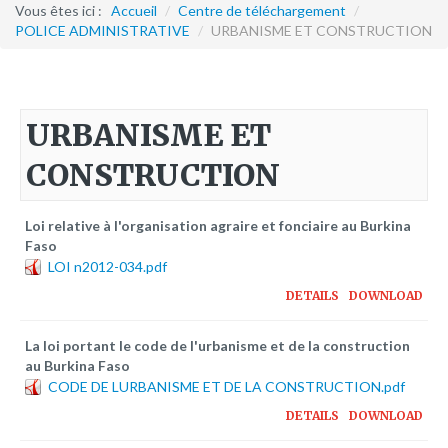
Formation continue
Vous êtes ici :
Accueil
/
Centre de téléchargement
/
POLICE ADMINISTRATIVE
/
URBANISME ET CONSTRUCTION
Partenariats
Avec la POLI.DH
URBANISME ET
Activités
CONSTRUCTION
bulletins électroniques d'information
Avec la Fondation Hanns Seidel
Loi relative à l'organisation agraire et fonciaire au Burkina
Activités Hanns Seidel
Faso
Documentations
LOI n2012-034.pdf
Avec l'Institut Danois des Droits de l'Homme
DETAILS
DOWNLOAD
Activités
La loi portant le code de l'urbanisme et de la construction
Publications à télécharger
au Burkina Faso
CODE DE LURBANISME ET DE LA CONSTRUCTION.pdf
E-services
DETAILS
DOWNLOAD