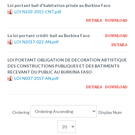
Plateforme pédagogique
Loi portant bail d'habitation privée au Burkina Faso
LOI N103-2015-CNT.pdf
Bibliothèque en ligne
DETAILS
DOWNLOAD
Centre de téléchargement
La loi portant crédit-bail au Burkina Faso
DOWNLOAD
Nous Ecrire
LOI N2017-022-AN.pdf
DETAILS
logo
LOI PORTANT OBLIGATION DE DECORATION ARTISTIQUE
DES CONSTRUCTIONS PUBLIQUES ET DES BATIMENTS
RECEVANT DU PUBLIC AU BURKINA FASO
LOI N037-2017-AN.pdf
DETAILS
DOWNLOAD
Ordering
Display Num