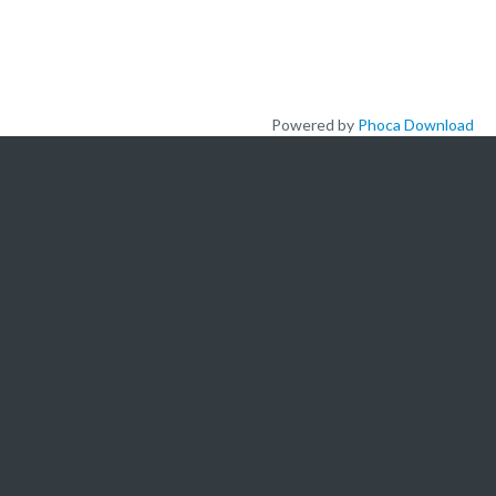
Powered by
Phoca Download
L'ACADEMIE
A propos de nous
Nos offres de formation
Actualités
Nous ecrire
Newsletters