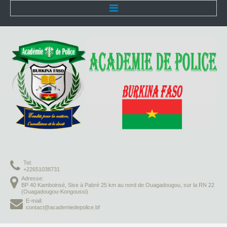
Accueil
L'Académie
Présentation
Organisation
Infrastructures
Activités pédagogiques
Tel:
Vie à l'Académie
+22651038731
Adresse:
BP 40 Kamboinsé, Sise à Pabré 25 km au nord de Ouagadougou, sur la RN 22
Missions
(Ouagadougou-Kongoussi)
E-mail:
contact@academiedepolice.bf
Formation initiale