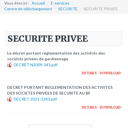
Formation continue
Vous êtes ici :
Accueil
/
E-services
/
Centre de téléchargement
/
SECURITE
/
SECURITE PRIVEE
Partenariats
Avec la POLI.DH
SECURITE PRIVEE
Activités
bulletins électroniques d'information
Le décret portant réglementation des activités des
Avec la Fondation Hanns Seidel
sociétés privées de gardiennage
DECRET N2009-343.pdf
Activités Hanns Seidel
DETAILS
DOWNLOAD
Documentations
Avec l'Institut Danois des Droits de l'Homme
DECRET PORTANT REGLEMENTATION DES ACTIVITES
DES SOCIETES PRIVEES DE SECURITE AU BF
Activités
DECRET 2021-1243.pdf
Publications à télécharger
DETAILS
DOWNLOAD
E-services