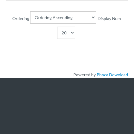
Plateforme pédagogique
Bibliothèque en ligne
Ordering
Display Num
Centre de téléchargement
Nous Ecrire
logo
Powered by
Phoca Download
L'ACADEMIE
A propos de nous
Nos offres de formation
Actualités
Nous ecrire