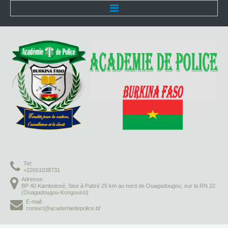
Accueil
L'Académie
Présentation
Organisation
Infrastructures
Activités pédagogiques
Tel:
Vie à l'Académie
+22651038731
Adresse:
BP 40 Kamboinsé, Sise à Pabré 25 km au nord de Ouagadougou, sur la RN 22
Missions
(Ouagadougou-Kongoussi)
E-mail:
contact@academiedepolice.bf
Formation initiale