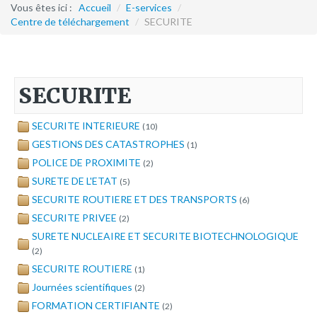
Formation continue
Vous êtes ici :
Accueil
/
E-services
/
Centre de téléchargement
/
SECURITE
Partenariats
Avec la POLI.DH
SECURITE
Activités
bulletins électroniques d'information
SECURITE INTERIEURE
(10)
Avec la Fondation Hanns Seidel
GESTIONS DES CATASTROPHES
(1)
POLICE DE PROXIMITE
(2)
Activités Hanns Seidel
SURETE DE L'ETAT
(5)
Documentations
SECURITE ROUTIERE ET DES TRANSPORTS
(6)
Avec l'Institut Danois des Droits de l'Homme
SECURITE PRIVEE
(2)
Activités
SURETE NUCLEAIRE ET SECURITE BIOTECHNOLOGIQUE
(2)
Publications à télécharger
SECURITE ROUTIERE
(1)
Journées scientifiques
(2)
E-services
FORMATION CERTIFIANTE
(2)