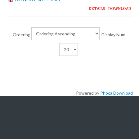
Plateforme pédagogique
DETAILS
DOWNLOAD
Bibliothèque en ligne
Centre de téléchargement
Ordering
Display Num
Nous Ecrire
logo
Powered by
Phoca Download
L'ACADEMIE
A propos de nous