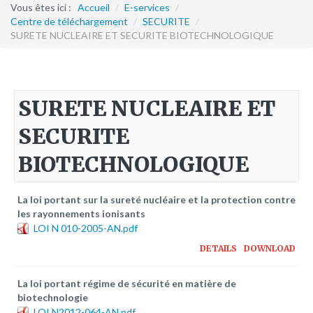
Formation continue
Vous êtes ici :
Accueil
/
E-services
/
Centre de téléchargement
/
SECURITE
/
SURETE NUCLEAIRE ET SECURITE BIOTECHNOLOGIQUE
Partenariats
Avec la POLI.DH
Activités
SURETE NUCLEAIRE ET
bulletins électroniques d'information
SECURITE
Avec la Fondation Hanns Seidel
BIOTECHNOLOGIQUE
Activités Hanns Seidel
Documentations
La loi portant sur la sureté nucléaire et la protection contre
Avec l'Institut Danois des Droits de l'Homme
les rayonnements ionisants
LOI N 010-2005-AN.pdf
Activités
DETAILS
DOWNLOAD
Publications à télécharger
La loi portant régime de sécurité en matière de
E-services
biotechnologie
LOI N2012-064-AN.pdf