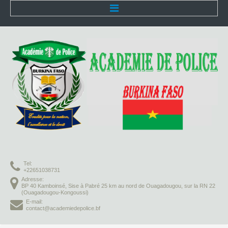
Accueil
L'Académie
Présentation
Organisation
Infrastructures
Activités pédagogiques
Tel:
Vie à l'Académie
+22651038731
Adresse:
BP 40 Kamboinsé, Sise à Pabré 25 km au nord de Ouagadougou, sur la RN 22
Missions
(Ouagadougou-Kongoussi)
E-mail:
contact@academiedepolice.bf
Formation initiale