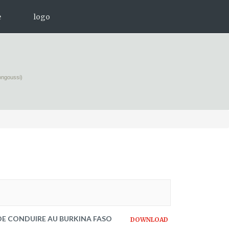
e
logo
ectroniques d'information
nns Seidel
ongoussi)
ions
 à télécharger
S DE CONDUIRE AU BURKINA FASO
DOWNLOAD