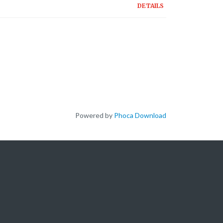
DETAILS
Powered by
Phoca Download
LIENS DES PARTENAIRES
Institut Danois des Droits Humains
Fondation Hanns Seidel