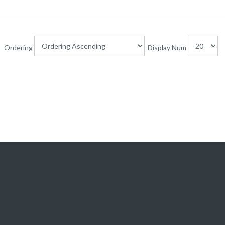
Ordering
Display Num
E-SERVICES
LIENS UTILES
orme pédagogique en ligne
MATDSI
ue en ligne de la bibliothèque
Police Nationale
 de téléchargement
Ecole Nationale de Police