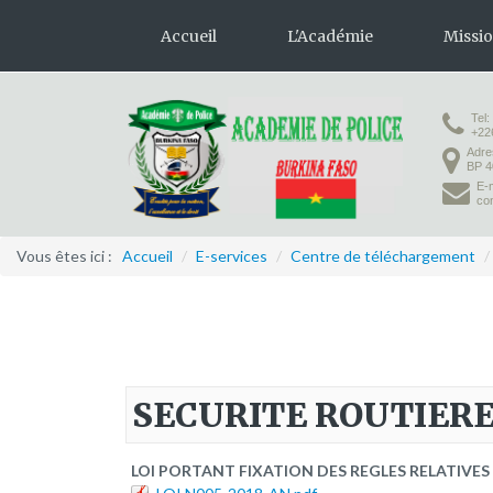
Accueil
L'Académie
Missi
Tel:
Présentation
Formation 
+22
Adre
Organisation
Formation
BP 4
E-m
Infrastructures
co
Activités pédagogiques
Vous êtes ici :
Accueil
/
E-services
/
Centre de téléchargement
/
Vie à l'Académie
SECURITE ROUTIER
LOI PORTANT FIXATION DES REGLES RELATIVES 