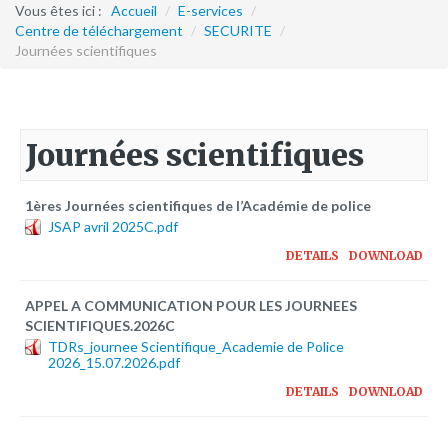
Formation continue
Vous êtes ici :
Accueil
/
E-services
/
Centre de téléchargement
/
SECURITE
/
Journées scientifiques
Partenariats
Avec la POLI.DH
Activités
Journées scientifiques
bulletins électroniques d'information
Avec la Fondation Hanns Seidel
1ères Journées scientifiques de l’Académie de police
JSAP avril 2025C.pdf
Activités Hanns Seidel
DETAILS
DOWNLOAD
Documentations
Avec l'Institut Danois des Droits de l'Homme
APPEL A COMMUNICATION POUR LES JOURNEES
SCIENTIFIQUES.2026C
Activités
TDRs_journee Scientifique_Academie de Police
Publications à télécharger
2026_15.07.2026.pdf
DETAILS
DOWNLOAD
E-services