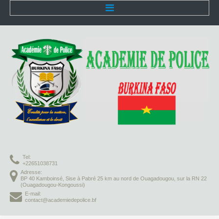
Accueil
L'Académie
Présentation
Organisation
Infrastructures
Activités pédagogiques
Tel:
Vie à l'Académie
+22651038731
Adresse:
BP 40 Kamboinsé, Sise à Pabré 25 km au nord de Ouagadougou, sur la RN 22
Missions
(Ouagadougou-Kongoussi)
E-mail:
contact@academiedepolice.bf
Formation initiale