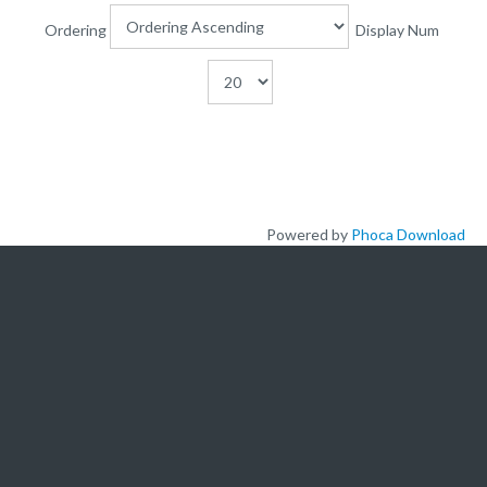
Plateforme pédagogique
Ordering
Display Num
Bibliothèque en ligne
Centre de téléchargement
Nous Ecrire
logo
Powered by
Phoca Download
L'ACADEMIE
A propos de nous
Nos offres de formation
Actualités
Nous ecrire