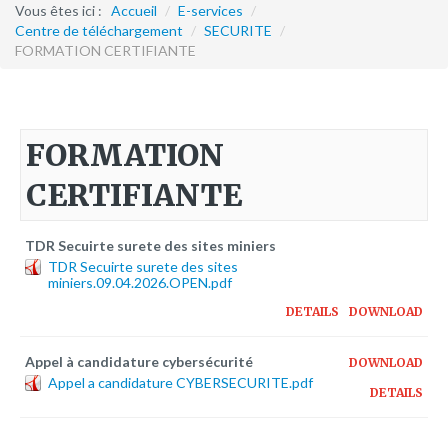
Formation continue
Vous êtes ici :
Accueil
/
E-services
/
Centre de téléchargement
/
SECURITE
/
FORMATION CERTIFIANTE
Partenariats
Avec la POLI.DH
Activités
FORMATION
bulletins électroniques d'information
CERTIFIANTE
Avec la Fondation Hanns Seidel
Activités Hanns Seidel
TDR Secuirte surete des sites miniers
Documentations
TDR Secuirte surete des sites
miniers.09.04.2026.OPEN.pdf
Avec l'Institut Danois des Droits de l'Homme
DETAILS
DOWNLOAD
Activités
Publications à télécharger
Appel à candidature cybersécurité
DOWNLOAD
Appel a candidature CYBERSECURITE.pdf
DETAILS
E-services