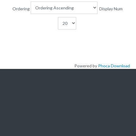
Plateforme pédagogique
Ordering
Display Num
Bibliothèque en ligne
Centre de téléchargement
Nous Ecrire
logo
Powered by
Phoca Download
L'ACADEMIE
A propos de nous
Nos offres de formation
Actualités
Nous ecrire