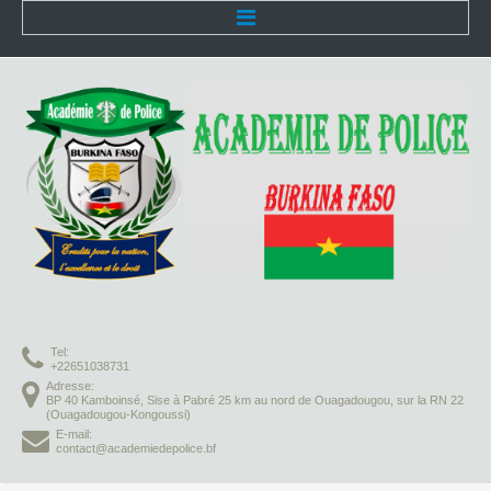
Accueil
L'Académie
Présentation
Organisation
Infrastructures
Activités pédagogiques
Tel:
Vie à l'Académie
+22651038731
Adresse:
BP 40 Kamboinsé, Sise à Pabré 25 km au nord de Ouagadougou, sur la RN 22
Missions
(Ouagadougou-Kongoussi)
E-mail:
contact@academiedepolice.bf
Formation initiale