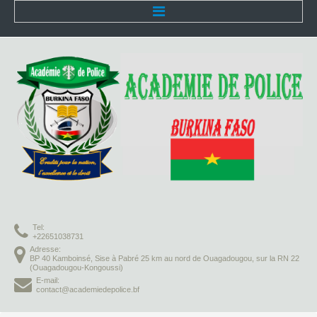
Accueil
L'Académie
Présentation
Organisation
Infrastructures
Activités pédagogiques
Tel:
Vie à l'Académie
+22651038731
Adresse:
BP 40 Kamboinsé, Sise à Pabré 25 km au nord de Ouagadougou, sur la RN 22
Missions
(Ouagadougou-Kongoussi)
E-mail:
contact@academiedepolice.bf
Formation initiale