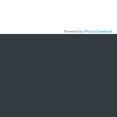
Plateforme pédagogique
Bibliothèque en ligne
Centre de téléchargement
Powered by
Phoca Download
Nous Ecrire
logo
L'ACADEMIE
A propos de nous
Nos offres de formation
Actualités
Nous ecrire
Newsletters