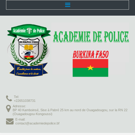
Accueil
L'Académie
Présentation
Organisation
Infrastructures
Activités pédagogiques
Tel:
Vie à l'Académie
+22651038731
Adresse:
BP 40 Kamboinsé, Sise à Pabré 25 km au nord de Ouagadougou, sur la RN 22
Missions
(Ouagadougou-Kongoussi)
E-mail:
contact@academiedepolice.bf
Formation initiale