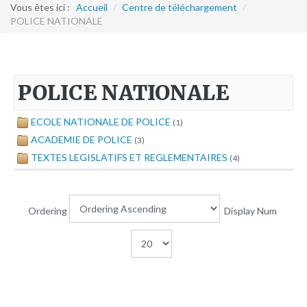
Formation continue
Vous êtes ici :
Accueil
/
Centre de téléchargement
/
POLICE NATIONALE
Partenariats
Avec la POLI.DH
POLICE NATIONALE
Activités
bulletins électroniques d'information
ECOLE NATIONALE DE POLICE
(1)
Avec la Fondation Hanns Seidel
ACADEMIE DE POLICE
(3)
TEXTES LEGISLATIFS ET REGLEMENTAIRES
(4)
Activités Hanns Seidel
Documentations
Avec l'Institut Danois des Droits de l'Homme
Ordering
Display Num
Activités
Publications à télécharger
E-services