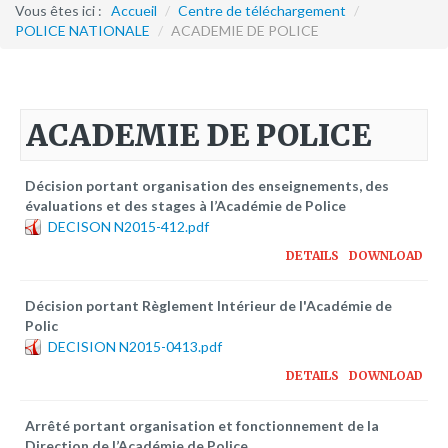
Formation continue
Vous êtes ici :
Accueil
/
Centre de téléchargement
/
POLICE NATIONALE
/
ACADEMIE DE POLICE
Partenariats
Avec la POLI.DH
ACADEMIE DE POLICE
Activités
bulletins électroniques d'information
Décision portant organisation des enseignements, des
Avec la Fondation Hanns Seidel
évaluations et des stages à l’Académie de Police
DECISON N2015-412.pdf
Activités Hanns Seidel
DETAILS
DOWNLOAD
Documentations
Avec l'Institut Danois des Droits de l'Homme
Décision portant Règlement Intérieur de l'Académie de
Polic
Activités
DECISION N2015-0413.pdf
Publications à télécharger
DETAILS
DOWNLOAD
E-services
Arrêté portant organisation et fonctionnement de la
Direction de l’Académie de Police