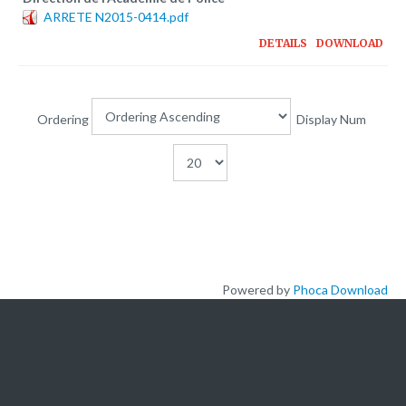
Plateforme pédagogique
ARRETE N2015-0414.pdf
Bibliothèque en ligne
DETAILS
DOWNLOAD
Centre de téléchargement
Nous Ecrire
Ordering
Display Num
logo
Powered by
Phoca Download
L'ACADEMIE