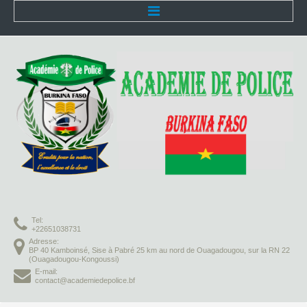
Accueil
L'Académie
Présentation
Organisation
Infrastructures
Activités pédagogiques
Tel:
Vie à l'Académie
+22651038731
Adresse:
BP 40 Kamboinsé, Sise à Pabré 25 km au nord de Ouagadougou, sur la RN 22
Missions
(Ouagadougou-Kongoussi)
E-mail:
contact@academiedepolice.bf
Formation initiale