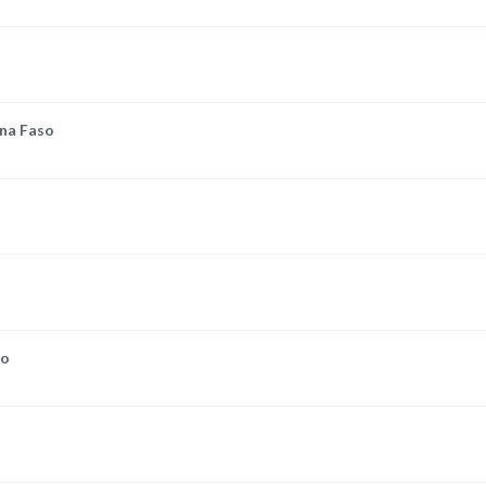
ina Faso
so