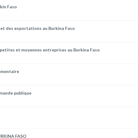
rkin Faso
s et des exportations au Burkina Faso
s petites et moyennes entreprises au Burkina Faso
lementaire
mmande publique
URKINA FASO