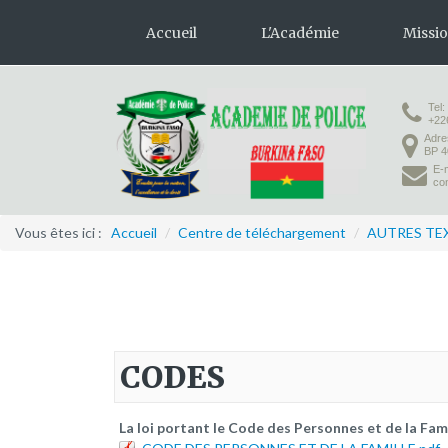
Accueil
L'Académie
Missi
Tel:
Présentation
Formation 
+22
Adre
Organisation
Formation
BP 4
E-m
Infrastructures
co
Activités pédagogiques
Vous êtes ici :
Accueil
/
Centre de téléchargement
/
AUTRES TEX
Vie à l'Académie
CODES
La loi portant le Code des Personnes et de la Fam